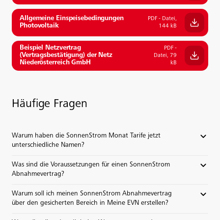
Allgemeine Einspeisebedingungen
PDF - Datei,
Photovoltaik
144 kB
Beispiel Netzvertrag
PDF -
(Vertragsbestätigung) der Netz
Datei, 79
Niederösterreich GmbH
kB
Häufige Fragen
Warum haben die SonnenStrom Monat Tarife jetzt
unterschiedliche Namen?
Was sind die Voraussetzungen für einen SonnenStrom
Abnahmevertrag?
Warum soll ich meinen SonnenStrom Abnahmevertrag
über den gesicherten Bereich in Meine EVN erstellen?