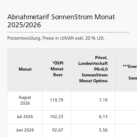
Abnahmetarif SonnenStrom Monat
2025/2026
Preisentwicklung, Preise in ct/kWh exkl. 20 % USt.
Privat,
*ÖSPI
Landwirtschaft
***Ene
Monat
Monat
P0=6,0
Base
SonnenStrom
Son
Monat Optima
August
119,79
7,19
2026
Juli 2026
102,23
6,13
Juni 2026
92,67
5,56