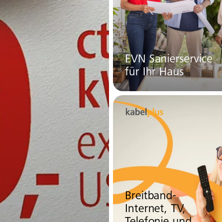
EVN Sanierservice
für Ihr Haus
Breitband-
Internet, TV,