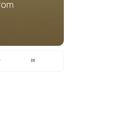
trom
?
DE
Energie. Wasser. Leben.