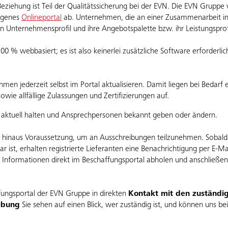
 Beziehung ist Teil der Qualitätssicherung bei der EVN. Die EVN Gruppe
eigenes
Onlineportal
ab. Unternehmen, die an einer Zusammenarbeit inte
ein Unternehmensprofil und ihre Angebotspalette bzw. ihr Leistungsprof
00 % webbasiert; es ist also keinerlei zusätzliche Software erforderli
en jederzeit selbst im Portal aktualisieren. Damit liegen bei Bedarf e
sowie allfällige Zulassungen und Zertifizierungen auf.
v aktuell halten und Ansprechpersonen bekannt geben oder ändern.
ber hinaus Voraussetzung, um an Ausschreibungen teilzunehmen. Sobal
 ist, erhalten registrierte Lieferanten eine Benachrichtigung per E-Ma
 Informationen direkt im Beschaffungsportal abholen und anschließen
fungsportal der EVN Gruppe in direkten
Kontakt mit den zuständi
ibung
Sie sehen auf einen Blick, wer zuständig ist, und können uns bei