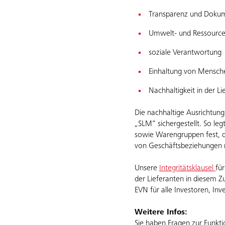
Transparenz und Dokum
Umwelt- und Ressourc
soziale Verantwortung
Einhaltung von Mensche
Nachhaltigkeit in der Li
Die nachhaltige Ausrichtun
„SLM“ sichergestellt. So le
sowie Warengruppen fest, d
von Geschäftsbeziehungen 
Unsere
Integritätsklausel
fü
der Lieferanten in diesem Zu
EVN für alle Investoren, In
Weitere Infos:
Sie haben Fragen zur Funkt