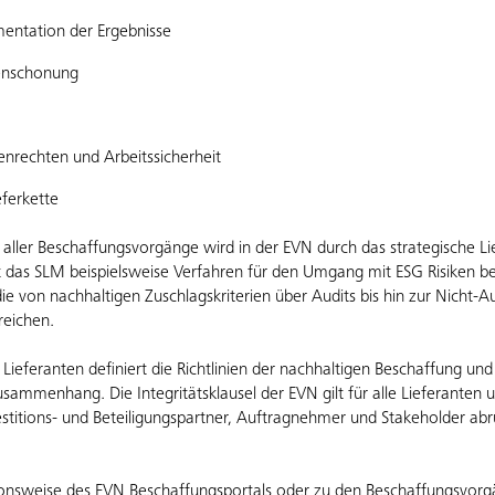
entation der Ergebnisse
enschonung
nrechten und Arbeitssicherheit
eferkette
g aller Beschaffungsvorgänge wird in der EVN durch das strategische
gt das SLM beispielsweise Verfahren für den Umgang mit ESG Risiken b
ie von nachhaltigen Zuschlagskriterien über Audits bis hin zur Nicht
reichen.
r Lieferanten definiert die Richtlinien der nachhaltigen Beschaffung un
sammenhang. Die Integritätsklausel der EVN gilt für alle Lieferanten u
vestitions- und Beteiligungspartner, Auftragnehmer und Stakeholder ab
ionsweise des EVN Beschaffungsportals oder zu den Beschaffungsvo