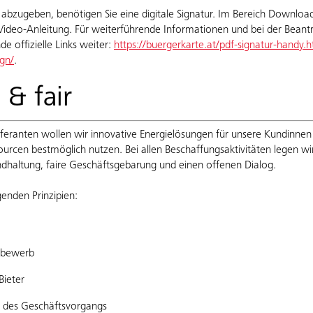
abzugeben, benötigen Sie eine digitale Signatur. Im Bereich Download
e Video-Anleitung. Für weiterführende Informationen und bei der Beantr
de offizielle Links weiter:
https://buergerkarte.at/pdf-signatur-handy.h
ign/
.
 & fair
eranten wollen wir innovative Energielösungen für unsere Kundinne
ourcen bestmöglich nutzen. Bei allen Beschaffungsaktivitäten legen w
ndhaltung, faire Geschäftsgebarung und einen offenen Dialog.
genden Prinzipien:
ttbewerb
Bieter
d des Geschäftsvorgangs