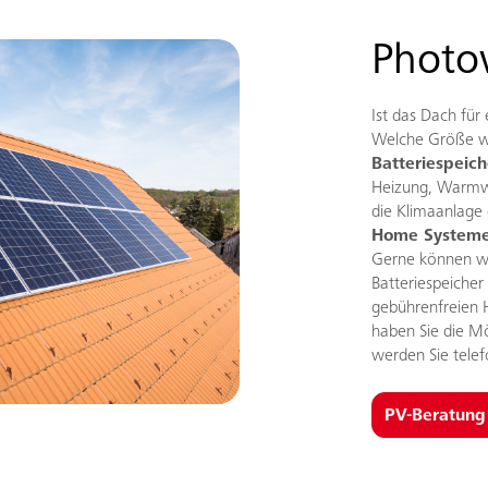
Photov
Ist das Dach für
Welche Größe wä
Batteriespeich
Heizung, Warmwa
die Klimaanlage
Home System
Gerne können wi
Batteriespeicher
gebührenfreien 
haben Sie die Mö
werden Sie telef
PV-Beratung