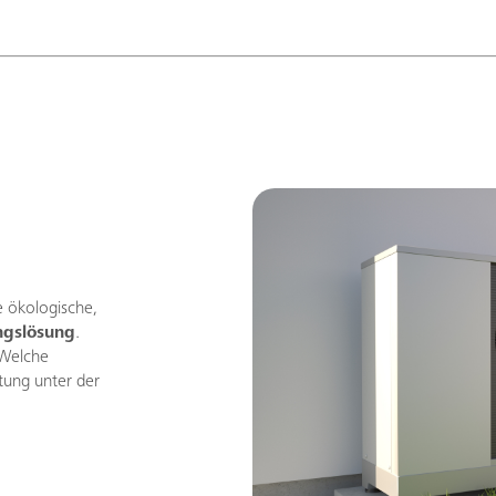
e ökologische,
ngslösung
.
 Welche
tung unter der