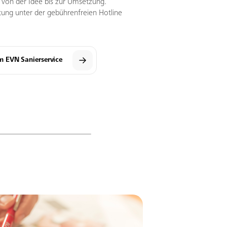
tt von der Idee bis zur Umsetzung.
tung unter der gebührenfreien Hotline
m EVN Sanierservice