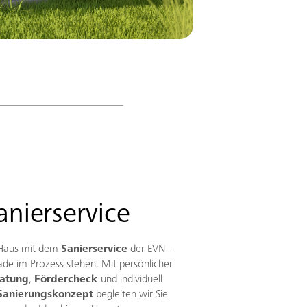
nierservice
r Haus mit dem
Sanierservice
der EVN –
ade im Prozess stehen. Mit persönlicher
ratung
,
Fördercheck
und individuell
Sanierungskonzept
begleiten wir Sie