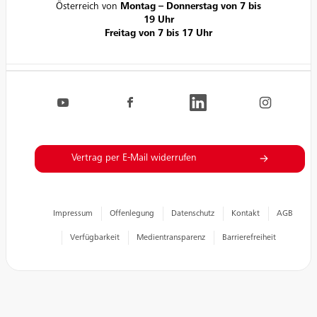
Österreich von
Montag – Donnerstag von 7 bis
19 Uhr
Freitag von 7 bis 17 Uhr
Navigation.FooterSocialLinksLabel
EVN auf YouTube
EVN auf Facebook
EVN auf LinkedIn
EVN auf Inst
Vertrag per E-Mail widerrufen
Impressum
Offenlegung
Datenschutz
Kontakt
AGB
Verfügbarkeit
Medientransparenz
Barrierefreiheit