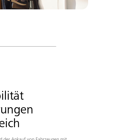
lität
rungen
eich
ird der Ankauf von Fahrzeugen mit