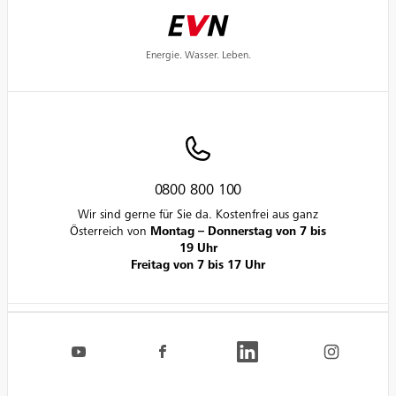
Energie. Wasser. Leben.
0800 800 100
Wir sind gerne für Sie da. Kostenfrei aus ganz
Österreich von
Montag – Donnerstag von 7 bis
19 Uhr
Freitag von 7 bis 17 Uhr
Navigation.FooterSocialLinksLabel
EVN auf YouTube
EVN auf Facebook
EVN auf LinkedIn
EVN auf Inst