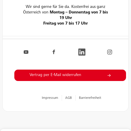
Wir sind gerne für Sie da. Kostenfrei aus ganz
Österreich von
Montag – Donnerstag von 7 bis
19 Uhr
Freitag von 7 bis 17 Uhr
Navigation.FooterSocialLinksLabel
EVN auf YouTube
EVN auf Facebook
EVN auf LinkedIn
EVN auf Inst
Vertrag per E-Mail widerrufen
Impressum
AGB
Barrierefreiheit