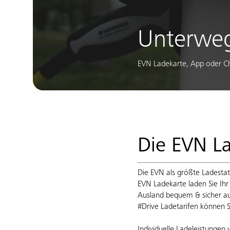
Unterweg
EVN Ladekarte, App oder C
Die EVN L
Die EVN als größte Ladestati
EVN Ladekarte laden Sie Ihr
Ausland bequem & sicher au
#Drive Ladetarifen können S
Individuelle Ladeleistungen 