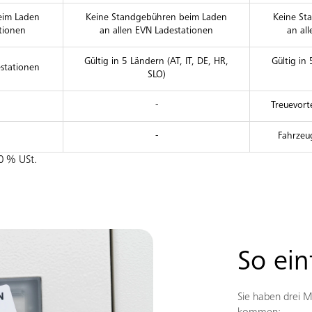
eim Laden
Keine Standgebühren beim Laden
Keine St
tionen
an allen EVN Ladestationen
an al
Gültig in 5 Ländern (AT, IT, DE, HR,
Gültig in 
estationen
SLO)
-
Treuevort
-
Fahrzeu
20 % USt.
So ein
Sie haben drei M