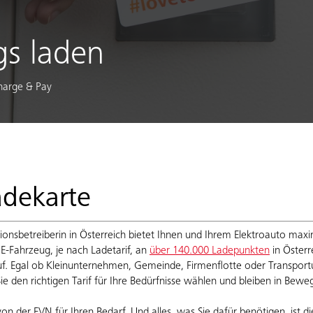
s laden
harge & Pay
adekarte
onsbetreiberin in Österreich bietet Ihnen und Ihrem Elektroauto maxima
 E-Fahrzeug, je nach Ladetarif, an
über 140.000 Ladepunkten
in Österr
f. Egal ob Kleinunternehmen, Gemeinde, Firmenflotte oder Transpo
ie den richtigen Tarif für Ihre Bedürfnisse wählen und bleiben in Bewe
von der EVN für Ihren Bedarf. Und alles, was Sie dafür benötigen, ist 