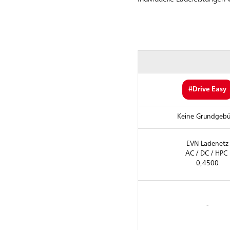
#Drive Easy
Keine Grundgeb
EVN Ladenetz
AC / DC / HPC
0,4500
-