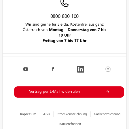
0800 800 100
Wir sind gerne für Sie da. Kostenfrei aus ganz
Österreich von
Montag – Donnerstag von 7 bis
19 Uhr
Freitag von 7 bis 17 Uhr
Navigation.FooterSocialLinksLabel
EVN auf YouTube
EVN auf Facebook
EVN auf LinkedIn
EVN auf Inst
Vertrag per E-Mail widerrufen
Impressum
AGB
Stromkennzeichnung
Gaskennzeichnung
Barrierefreiheit