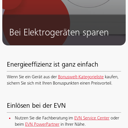
Bei Elektrogeräten sparen
Energieeffizienz ist ganz einfach
Wenn Sie ein Gerät aus der
Bonuswelt-Kategorieliste
kaufen,
sichern Sie sich mit Ihren Bonuspunkten einen Preisvorteil.
Einlösen bei der EVN
Nutzen Sie die Fachberatung im
EVN Service Center
oder
beim
EVN PowerPartner
in Ihrer Nähe.