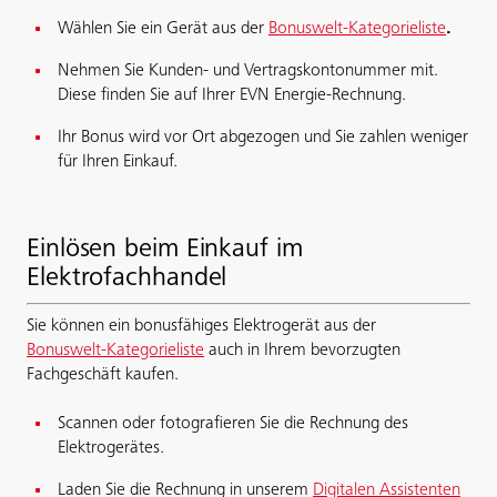
Wählen Sie ein Gerät aus der
Bonuswelt-Kategorieliste
.
Nehmen Sie Kunden- und Vertragskontonummer mit.
Diese finden Sie auf Ihrer EVN Energie-Rechnung.
Ihr Bonus wird vor Ort abgezogen und Sie zahlen weniger
für Ihren Einkauf.
Einlösen beim Einkauf im
Elektrofachhandel
Sie können ein bonusfähiges Elektrogerät aus der
Bonuswelt-Kategorieliste
auch in Ihrem bevorzugten
Fachgeschäft kaufen.
Scannen oder fotografieren Sie die Rechnung des
Elektrogerätes.
Laden Sie die Rechnung in unserem
Digitalen Assistenten