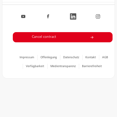
Navigation.FooterSocialLinksLabel
EVN auf YouTube
EVN auf Facebook
EVN auf LinkedIn
EVN auf Inst
Cancel contract
Impressum
Offenlegung
Datenschutz
Kontakt
AGB
Verfügbarkeit
Medientransparenz
Barrierefreiheit