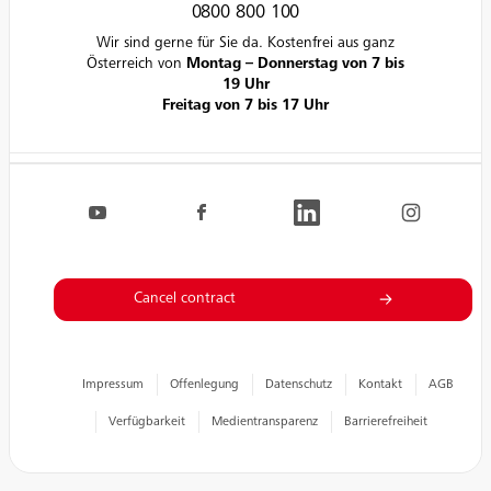
0800 800 100
Wir sind gerne für Sie da. Kostenfrei aus ganz
Österreich von
Montag – Donnerstag von 7 bis
19 Uhr
Freitag von 7 bis 17 Uhr
Navigation.FooterSocialLinksLabel
EVN auf YouTube
EVN auf Facebook
EVN auf LinkedIn
EVN auf Inst
Cancel contract
Impressum
Offenlegung
Datenschutz
Kontakt
AGB
Verfügbarkeit
Medientransparenz
Barrierefreiheit