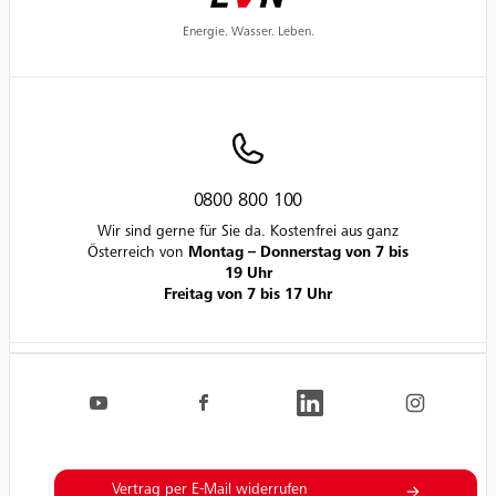
Energie. Wasser. Leben.
0800 800 100
Wir sind gerne für Sie da. Kostenfrei aus ganz
Österreich von
Montag – Donnerstag von 7 bis
19 Uhr
Freitag von 7 bis 17 Uhr
Navigation.FooterSocialLinksLabel
EVN auf YouTube
EVN auf Facebook
EVN auf LinkedIn
EVN auf Inst
Vertrag per E-Mail widerrufen