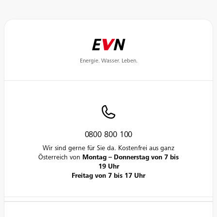
Energie. Wasser. Leben.
0800 800 100
Wir sind gerne für Sie da. Kostenfrei aus ganz
Österreich von
Montag – Donnerstag von 7 bis
19 Uhr
Freitag von 7 bis 17 Uhr