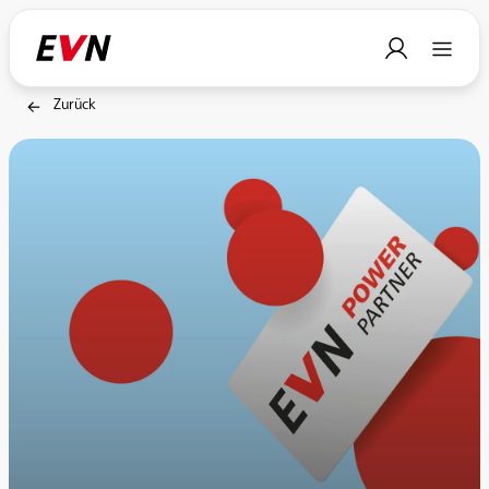
Zurück